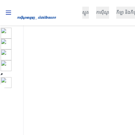
ស្លុត
កាស៊ីណូ
កីឡា និងកី
កាស៊ីណូអនឡាញ _ លំដាប់ពិភពលោក