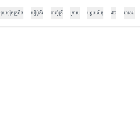
ឡាអេឡិចត្រូនិច
បៀប៉ូកឺរ
បាញ់ត្រី
ក្រាស
ហ្គេមលើតុ
4D
អាខេដ